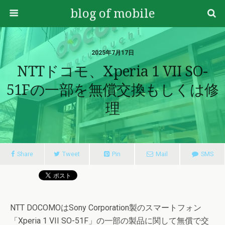
blog of mobile
2025年7月17日
NTTドコモ、Xperia 1 VII SO-
51Fの一部を無償交換もしくは修
理
Share
Tweet
Pin
Mail
SMS
NTT DOCOMOはSony Corporation製のスマートフォン
「Xperia 1 VII SO-51F」の一部の製品に関して無償で交