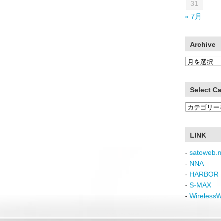
31
« 7月
Archive
Archive
Select C
Select
Category
LINK
-
satoweb.n
-
NNA
-
HARBOR 
-
S-MAX
-
Wireless