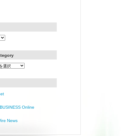
ategory
et
BUSINESS Online
Wire News