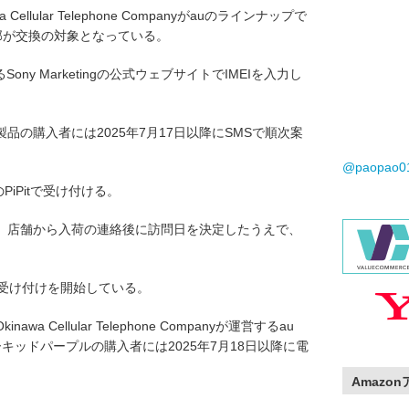
 Cellular Telephone Companyがauのラインナップで
5)の一部が交換の対象となっている。
あるSony Marketingの公式ウェブサイトでIMEIを入力し
象の製品の購入者には2025年7月17日以降にSMSで順次案
@paopao
のPiPitで受け付ける。
、店舗から入荷の連絡後に訪問日を決定したうえで、
時に受け付けを開始している。
awa Cellular Telephone Companyが運営するau
うオーキッドパープルの購入者には2025年7月18日以降に電
Amazo