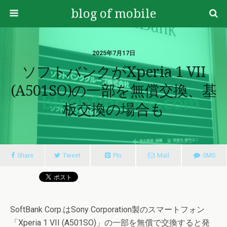
blog of mobile
2025年7月17日
ソフトバンクがXperia 1 VII
(A501SO)の一部を無償交換、基
板交換の場合も
Share
Tweet
Pin
Mail
SMS
SoftBank Corp.はSony Corporation製のスマートフォン
「Xperia 1 VII (A501SO)」の一部を無償で交換すると発