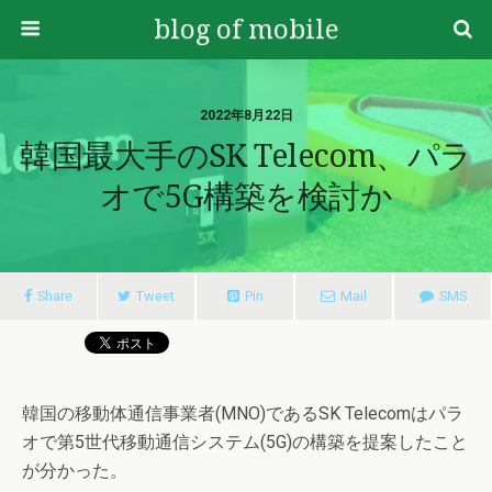
blog of mobile
2022年8月22日
韓国最大手のSK Telecom、パラ
オで5G構築を検討か
Share
Tweet
Pin
Mail
SMS
韓国の移動体通信事業者(MNO)であるSK Telecomはパラ
オで第5世代移動通信システム(5G)の構築を提案したこと
が分かった。