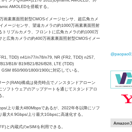
QXGA+(2176*1812)Dynamic AMOLED、外
ynamic AMOLEDを搭載する。
0万画素裏面照射型CMOSイメージセンサ、超広角カメ
Sイメージセンサ、望遠カメラの約1000万画素裏面照射
るトリプルカメラ、フロントに広角カメラの約1000万
サと広角カメラの約400万画素裏面照射型CMOSイメー
@paopao
, TDD) n41/n77/n78/n79, NR (FR2, TDD) n257,
/B13/B18/ B19/B21/B26/B28, LTE (TDD)
I/V, GSM 850/900/1800/1900に対応している。
ワーク(RAN)構成は発売時点でノンスタンドアローン
以降にソフトウェアのアップデートを通じてスタンドアロ
る。
ps/上り最大480Mbpsであるが、2022年冬以降にソフ
4.9Gbps/上り最大1Gbpsに高速化する。
Amazo
 (4FF)と内蔵式のeSIMを利用できる。