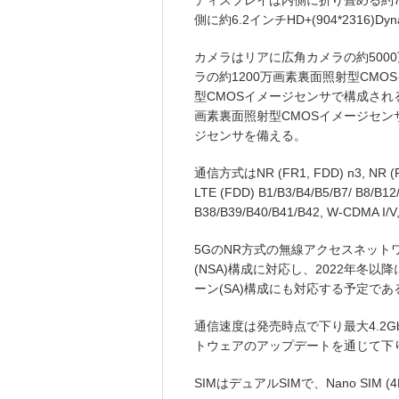
ディスプレイは内側に折り畳める約7.6インチ
側に約6.2インチHD+(904*2316)D
カメラはリアに広角カメラの約500
ラの約1200万画素裏面照射型CMO
型CMOSイメージセンサで構成され
画素裏面照射型CMOSイメージセン
ジセンサを備える。
通信方式はNR (FR1, FDD) n3, NR (FR1
LTE (FDD) B1/B3/B4/B5/B7/ B8/B12
B38/B39/B40/B41/B42, W-CDMA 
5GのNR方式の無線アクセスネット
(NSA)構成に対応し、2022年冬
ーン(SA)構成にも対応する予定であ
通信速度は発売時点で下り最大4.2Gb
トウェアのアップデートを通じて下り最大
SIMはデュアルSIMで、Nano SIM