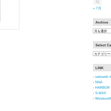
31
« 7月
Archive
Archive
Select C
Select
Category
LINK
-
satoweb.n
-
NNA
-
HARBOR 
-
S-MAX
-
Wireless