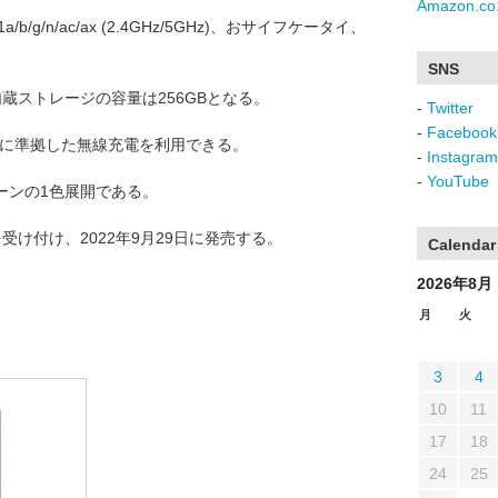
Amazon.co.
2.11a/b/g/n/ac/ax (2.4GHz/5GHz)、おサイフケータイ、
SNS
蔵ストレージの容量は256GBとなる。
-
Twitter
-
Facebook
Qiに準拠した無線充電を利用できる。
-
Instagram
-
YouTube
ーンの1色展開である。
を受け付け、2022年9月29日に発売する。
Calendar
2026年8月
月
火
3
4
10
11
17
18
24
25