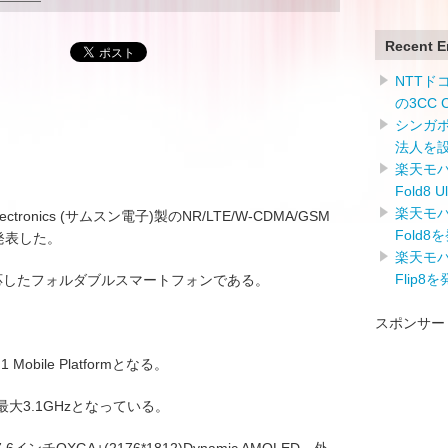
Recent E
NTTドコ
の3CC
シンガ
法人を
楽天モバイ
Fold8 
楽天モバイ
ctronics (サムスン電子)製のNR/LTE/W-CDMA/GSM
Fold8
」を発表した。
楽天モバイ
Flip8
対応したフォルダブルスマートフォンである。
スポンサー
 Mobile Platformとなる。
大3.1GHzとなっている。