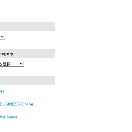
ategory
et
BUSINESS Online
Wire News