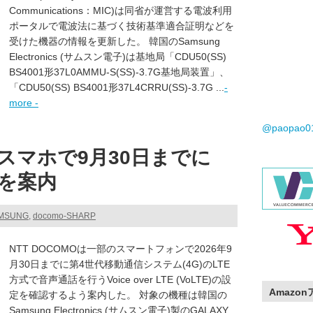
Communications：MIC)は同省が運営する電波利用
ポータルで電波法に基づく技術基準適合証明などを
受けた機器の情報を更新した。 韓国のSamsung
Electronics (サムスン電子)は基地局「CDU50(SS)
BS4001形37L0AMMU-S(SS)-3.7G基地局装置」、
「CDU50(SS) BS4001形37L4CRRU(SS)-3.7G ...
-
more -
@paopao
スマホで9月30日までに
認を案内
AMSUNG
,
docomo-SHARP
NTT DOCOMOは一部のスマートフォンで2026年9
月30日までに第4世代移動通信システム(4G)のLTE
方式で音声通話を行うVoice over LTE (VoLTE)の設
Amazo
定を確認するよう案内した。 対象の機種は韓国の
Samsung Electronics (サムスン電子)製のGALAXY