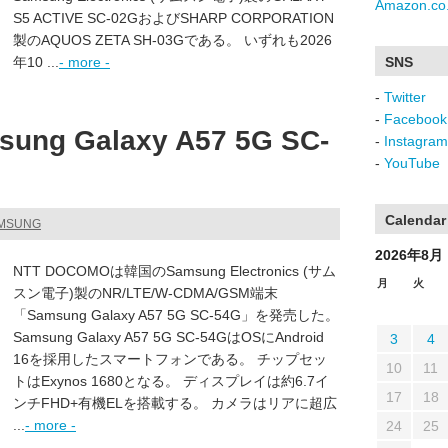
Amazon.co.
S5 ACTIVE SC-02GおよびSHARP CORPORATION
製のAQUOS ZETA SH-03Gである。 いずれも2026
年10 ...
- more -
SNS
-
Twitter
-
Facebook
g Galaxy A57 5G SC-
-
Instagram
-
YouTube
Calendar
AMSUNG
2026年8月
NTT DOCOMOは韓国のSamsung Electronics (サム
月
火
スン電子)製のNR/LTE/W-CDMA/GSM端末
「Samsung Galaxy A57 5G SC-54G」を発売した。
Samsung Galaxy A57 5G SC-54GはOSにAndroid
3
4
16を採用したスマートフォンである。 チップセッ
10
11
トはExynos 1680となる。 ディスプレイは約6.7イ
17
18
ンチFHD+有機ELを搭載する。 カメラはリアに超広
...
- more -
24
25