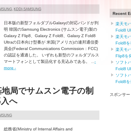
AMSUNG
,
KDDI-SAMSUNG
Recent E
日本版の新型フォルダブルGalaxyの対応バンドが判
楽天モバイ
明 韓国のSamsung Electronics (サムスン電子)製の
Fold8 
Galaxy Z Flip8、Galaxy Z Fold8、Galaxy Z Fold8
楽天モバイ
Ultraの日本向け型番が 米国(アメリカ)の連邦通信委
Fold8
員会(Federal Communications Commission：FCC)
楽天モバイ
の認証を通過した。 いずれも新型のフォルダブルス
Flip8
マートフォンとして製品化する見込みである。 ...
-
ソフトバン
more -
Fold8 
ソフトバン
Fold8
G基地局でサムスン電子の制
スポンサー
導入へ
AMSUNG
総務省(Ministry of Internal Affairs and