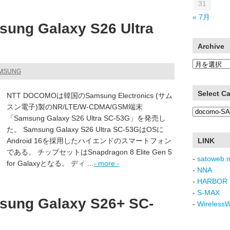
31
« 7月
g Galaxy S26 Ultra
Archive
Archive
AMSUNG
Select C
NTT DOCOMOは韓国のSamsung Electronics (サム
スン電子)製のNR/LTE/W-CDMA/GSM端末
Select
「Samsung Galaxy S26 Ultra SC-53G」を発売し
Category
た。 Samsung Galaxy S26 Ultra SC-53GはOSに
Android 16を採用したハイエンドのスマートフォン
LINK
である。 チップセットはSnapdragon 8 Elite Gen 5
-
satoweb.n
for Galaxyとなる。 ディ ...
- more -
-
NNA
-
HARBOR 
-
S-MAX
g Galaxy S26+ SC-
-
Wireless