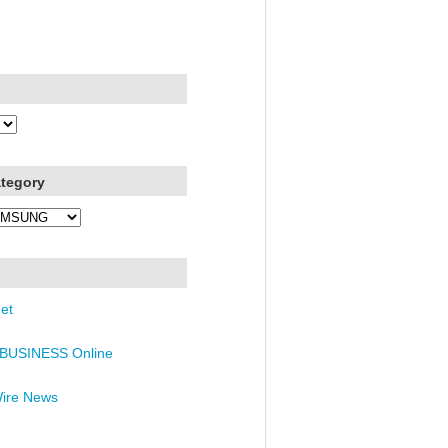
ategory
et
BUSINESS Online
Wire News