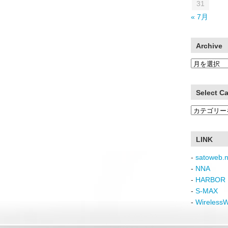
31
« 7月
Archive
Archive
Select C
Select
Category
LINK
-
satoweb.n
-
NNA
-
HARBOR 
-
S-MAX
-
Wireless