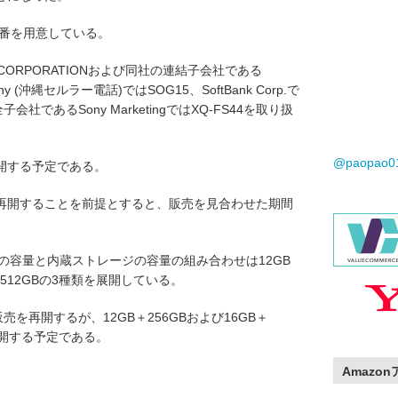
数の型番を用意している。
DI CORPORATIONおよび同社の連結子会社である
Company (沖縄セルラー電話)ではSOG15、SoftBank Corp.で
の完全子会社であるSony MarketingではXQ-FS44を取り扱
@paopao
再開する予定である。
売を再開することを前提とすると、販売を見合わせた期間
リの容量と内蔵ストレージの容量の組み合わせは12GB
B＋512GBの3種類を展開している。
に販売を再開するが、12GB＋256GBおよび16GB＋
を再開する予定である。
Amazo