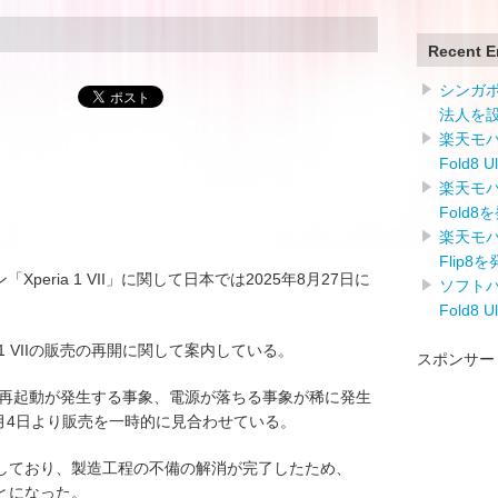
Recent E
シンガ
法人を
楽天モバイ
Fold8 
楽天モバイ
Fold8
楽天モバイ
Flip8
ォン「Xperia 1 VII」に関して日本では2025年8月27日に
ソフトバン
Fold8 
 1 VIIの販売の再開に関して案内している。
スポンサー
る事象、再起動が発生する事象、電源が落ちる事象が稀に発生
7月4日より販売を一時的に見合わせている。
しており、製造工程の不備の解消が完了したため、
ことになった。