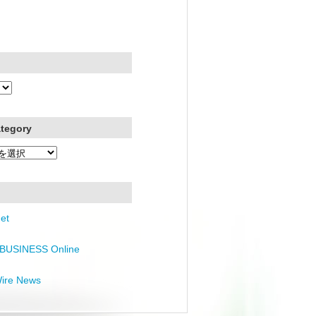
ategory
et
BUSINESS Online
Wire News