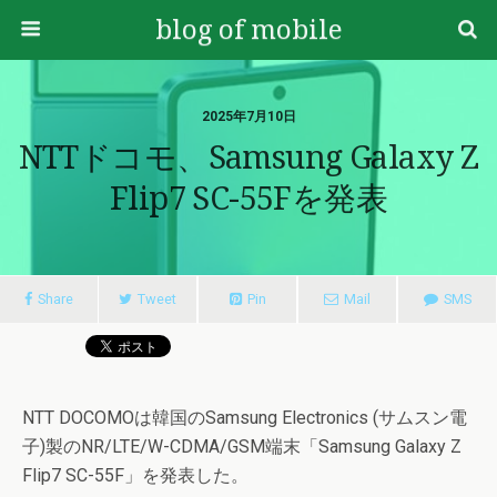
blog of mobile
2025年7月10日
NTTドコモ、Samsung Galaxy Z
Flip7 SC-55Fを発表
Share
Tweet
Pin
Mail
SMS
NTT DOCOMOは韓国のSamsung Electronics (サムスン電
子)製のNR/LTE/W-CDMA/GSM端末「Samsung Galaxy Z
Flip7 SC-55F」を発表した。