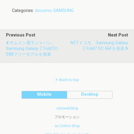
Categories:
docomo-SAMSUNG
Previous Post
Next Post
サムスン電子ジャパン、
NTTドコモ、Samsung Galaxy
Samsung Galaxy Z Fold7の
Z Fold7 SC-56Fを発表
SIMフリーモデルを発表
Back to top
Mobile
Desktop
satoweb-blog
プロモーション
au Online Shop