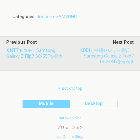
Categories:
docomo-SAMSUNG
Previous Post
Next Post
NTTドコモ、Samsung
KDDIと沖縄セルラー電話、
Samsung Galaxy Z Fold7
Galaxy Z Flip7 SC-55Fを発表
(SCG34)を発表
Back to top
Mobile
Desktop
satoweb-blog
プロモーション
au Online Shop