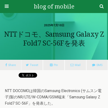
blog of mobile
2025年7月10日
NTTドコモ、Samsung Galaxy Z
Fold7 SC-56Fを発表
Share
Tweet
Pin
Mail
SMS
NTT DOCOMOは韓国のSamsung Electronics (サムスン電
子)製のNR/LTE/W-CDMA/GSM端末「Samsung Galaxy Z
Fold7 SC-56F」を発表した。