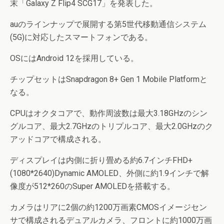
末「Galaxy Z Flip4 SCG17」を発表した。
auのラインナップで展開する第5世代移動通信システム
(5G)に対応したスマートフォンである。
OSにはAndroid 12を採用している。
チップセットはSnapdragon 8+ Gen 1 Mobile Platformと
なる。
CPUはオクタコアで、動作周波数は最大3.18GHzのシン
グルコア、最大2.7GHzのトリプルコア、最大2.0GHzのク
アッドコアで構成される。
ディスプレイは内側に折り畳める約6.7インチFHD+
(1080*2640)Dynamic AMOLED、外側に約1.9インチで解
像度が512*260のSuper AMOLEDを搭載する。
カメラはリアに2個の約1200万画素CMOSイメージセン
サで構成されるデュアルカメラ、フロントに約1000万画