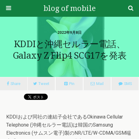
blog of mobile
2022年9月8日
KDDIと沖縄セルラー電話、
Galaxy Z Flip4 SCG17を発表
Share
Tweet
Pin
Mail
SMS
KDDIおよび同社の連結子会社であるOkinawa Cellular
Telephone (沖縄セルラー電話)は韓国のSamsung
Electronics (サムスン電子)製のNR/LTE/W-CDMA/GSM端