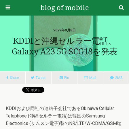
blog of mobile
2022年9月8日
KDDIと沖縄セルラー電話、
Galaxy A23 5G SCG18を発表
Share
Tweet
Pin
Mail
SMS
KDDIおよび同社の連結子会社であるOkinawa Cellular
Telephone (沖縄セルラー電話)は韓国のSamsung
Electronics (サムスン電子)製のNR/LTE/W-CDMA/GSM端