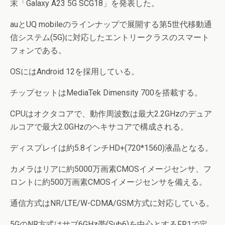
末「Galaxy A23 5G SCG18」を発表した。
auとUQ mobileのラインナップで展開する第5世代移動通
信システム(5G)に対応したエントリークラスのスマート
フォンである。
OSにはAndroid 12を採用している。
チップセットはMediaTek Dimensity 700を搭載する。
CPUはオクタコアで、動作周波数は最大2.2GHzのデュア
ルコアで最大2.0GHzのヘキサコアで構成される。
ディスプレイは約5.8インチHD+(720*1560)液晶となる。
カメラはリアに約5000万画素CMOSイメージセンサ、フ
ロントに約500万画素CMOSイメージセンサを備える。
通信方式はNR/LTE/W-CDMA/GSM方式に対応している。
5GのNR方式はサブ6GHz帯(Sub6)を中心とするFR1で定