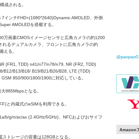
で構成される。
FHD+(1080*2640)Dynamic AMOLED、外側
Super AMOLEDを搭載する。
0万画素CMOSイメージセンサと広角カメラの約1200
成されるデュアルカメラ、フロントに広角カメラの約
を備える。
@paopao
(FR1, TDD) n41/n77/n78/n79, NR (FR2, TDD)
B8/B12/B13/B18/ B19/B21/B26/B28, LTE (TDD)
I/V, GSM 850/900/1800/1900に対応している。
最大885Mbpsとなる。
 (4FF)と内蔵式のeSIMを利用できる。
.11a/b/g/n/ac/ax (2.4GHz/5GHz)、NFCおよびおサイフ
Amazo
蔵ストレージの容量は128GBとなる。