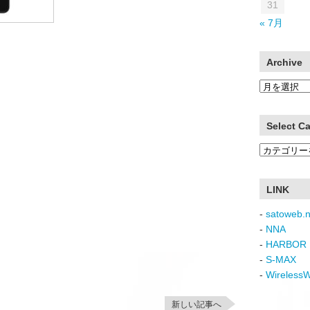
31
« 7月
Archive
Archive
Select C
Select
Category
LINK
-
satoweb.n
-
NNA
-
HARBOR 
-
S-MAX
-
Wireless
新しい記事へ