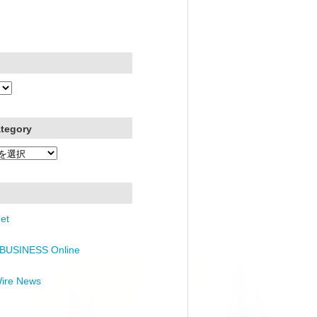
ategory
et
BUSINESS Online
Wire News