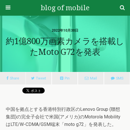
blog of mobile
2022年10月30日
約1億800万画素カメラを搭載し
たmoto G72を発表
Share
Tweet
Pin
Mail
SMS
中国を拠点とする香港特別行政区のLenovo Group (聯想
集団)の完全子会社で米国(アメリカ)のMotorola Mobility
はLTE/W-CDMA/GSM端末「moto g72」を発表した。