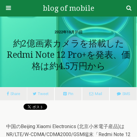
blog of mobile
2022年10月31日
約2億画素カメラを搭載した
Redmi Note 12 Pro+を発表、価
格は約4.5万円から
Share
Tweet
Pin
Mail
SMS
中国のBeijing Xiaomi Electronics (北京小米電子産品)は
NR/LTE/W-CDMA/CDMA2000/GSM端末「Redmi Note 12