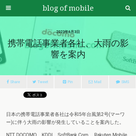
blog of mobile
2023年6月3日
携帯電話事業者各社、大雨の影
響を案内
Share
Tweet
Pin
Mail
SMS
日本の携帯電話事業者各社は令和5年台風第2号(マーワ
ー)に伴う大雨の影響が発生していることを案内した。
NTT DOCOMO、KDDI、SoftBank Corp.、Rakuten Mobile