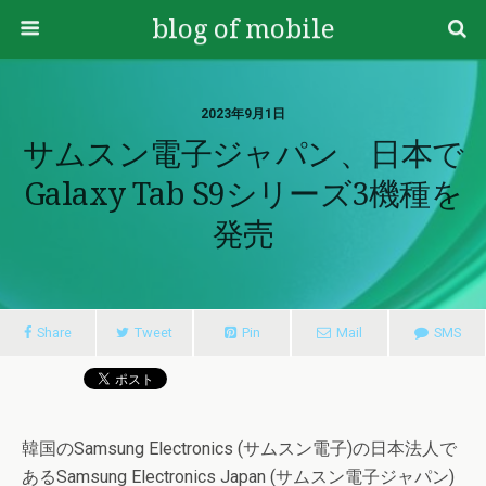
blog of mobile
2023年9月1日
サムスン電子ジャパン、日本で
Galaxy Tab S9シリーズ3機種を
発売
Share
Tweet
Pin
Mail
SMS
韓国のSamsung Electronics (サムスン電子)の日本法人で
あるSamsung Electronics Japan (サムスン電子ジャパン)