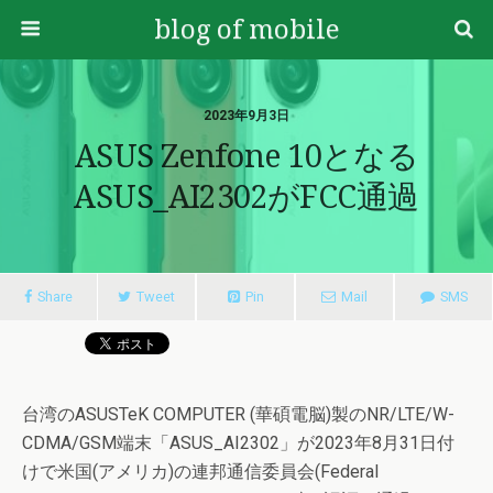
blog of mobile
2023年9月3日
ASUS Zenfone 10となる
ASUS_AI2302がFCC通過
Share
Tweet
Pin
Mail
SMS
台湾のASUSTeK COMPUTER (華碩電脳)製のNR/LTE/W-
CDMA/GSM端末「ASUS_AI2302」が2023年8月31日付
けで米国(アメリカ)の連邦通信委員会(Federal