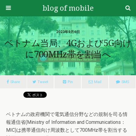
blog of mobile
2023年9月6日
ベトナム当局、4Gおよび5G向け
に700MHz帯を割当へ
Share
Tweet
Pin
Mail
SMS
ベトナムの政府機関で電気通信分野などの規制を司る情
報通信省(Ministry of Information and Communications：
MIC)は携帯通信向け周波数として700MHz帯を割当する