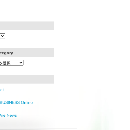
ategory
et
BUSINESS Online
Wire News