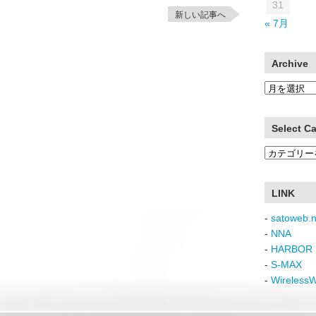
31
新しい記事へ
« 7月
Archive
Archive
Select C
Select
Category
LINK
-
satoweb.n
-
NNA
-
HARBOR 
-
S-MAX
-
Wireless