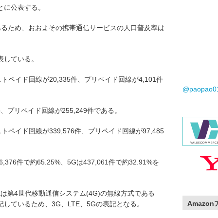
とに公表する。
0人であるため、おおよその携帯通信サービスの人口普及率は
表している。
トペイド回線が20,335件、プリペイド回線が4,101件
@paopao
件、プリペイド回線が255,249件である。
トペイド回線が339,576件、プリペイド回線が97,485
6,376件で約65.25%、5Gは437,061件で約32.91%を
Eは第4世代移動通信システム(4G)の無線方式である
Amazo
しているため、3G、LTE、5Gの表記となる。