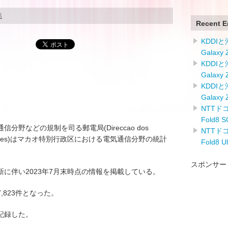
話
Recent E
KDDI
Galaxy
KDDI
Galaxy
KDDI
Galaxy
NTTドコ
Fold8
野などの規制を司る郵電局(Direccao dos
NTTドコ
comunicacoes)はマカオ特別行政区における電気通信分野の統計
Fold8 
スポンサー
に伴い2023年7月末時点の情報を掲載している。
,823件となった。
を記録した。