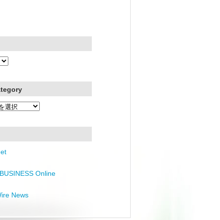
ategory
et
BUSINESS Online
Wire News