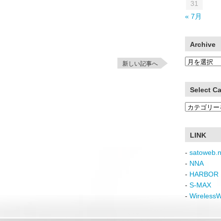
31
« 7月
Archive
Archive
新しい記事へ
Select C
Select
Category
LINK
-
satoweb.n
-
NNA
-
HARBOR 
-
S-MAX
-
Wireless