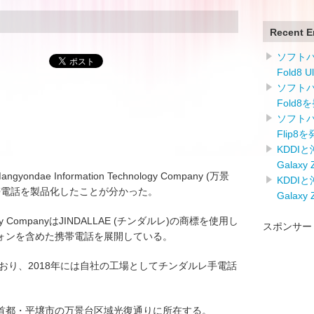
Recent E
ソフトバン
Fold8 
ソフトバン
Fold8
ソフトバン
Flip8
KDDI
Galaxy
ae Information Technology Company (万景
KDDI
帯電話を製品化したことが分かった。
Galaxy
hnology CompanyはJINDALLAE (チンダルレ)の商標を使用し
スポンサー
ォンを含めた携帯電話を展開している。
ており、2018年には自社の工場としてチンダルレ手電話
首都・平壌市の万景台区域光復通りに所在する。