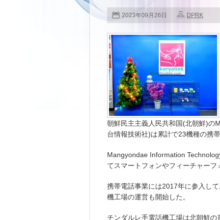
2023年09月26日
DPRK
朝鮮民主主義人民共和国(北朝鮮)のMangyond
台情報技術社)は累計で23機種の携
Mangyondae Information Tec
てスマートフォンやフィーチャーフ
携帯電話事業には2017年に参入し
機工場の運営も開始した。
チンダルレ手電話機工場は北朝鮮の