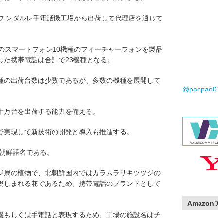
電話はチンダルレ手電話機工場から出荷して代理店を通じて
機種のスマートフォン10機種のフィーチャーフォンを製品
した携帯電話は合計で23機種となる。
種の出荷台数は少数であるが、多数の機種を展開して
@paopao
十万台を出荷する能力を備える。
で実現して新技術の開発と導入も推進する。
ジの朝鮮語名である。
ジ属の植物で、北朝鮮国内ではカラムラサキツツジの
親しまれる花であるため、携帯電話のブランドとして
Amazo
機もしくは手電話と表現するため、工場の施設名はチ