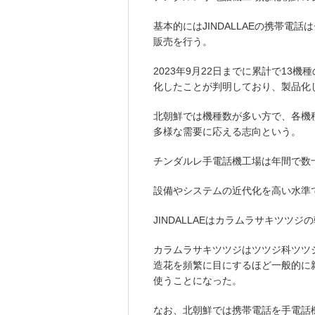
基本的にはJINDALLAEの携帯
販売を行う。
2023年9月22日までに累計で13
化したことが判明しており、製品化
北朝鮮では機種数が多い方で、各機
多様な需要に応える志向という。
チンダルレ手電話機工場は年間で数
設備やシステムの近代化を高い水準
JINDALLAEはカラムラサキツツ
カラムラサキツツジはツツジ科ツツ
造花を頻繁に目にするほど一般的に
使うことになった。
なお、北朝鮮では携帯電話を手電話