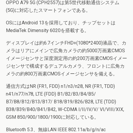
OPPO A79 5G (CPH2557)は第5世代移動通信システム
(5G)に対応したスマートフォンである。
OSにはAndroid 13を採用しており、チップセットは
MediaTek Dimensity 6020を搭載する。
ディスプレイは約6.7インチFHD+(1080*2400)液晶で、カ
メラはリアにメインで広角カメラの約5000万画素CMOS
イメージセンサと深度測定用の約200万画素CMOSイメー
ジセンサで構成するデュアルカメラ、フロントに広角カ
メラの約800万画素CMOSイメージセンサを備える。
通信方式はNR (FR1, FDD) n1/n3/n28, NR (FR1, TDD)
n41/n77/n78, LTE (FDD) B1/B2/B3/B4/B5/
B7/B8/B12/B13/B17/ B18/B19/B26/B28, LTE (TDD)
B38/B39/B40/B41/B42, W-CDMA I/II/IV/V/ VI/VIII/XIX,
GSM 850/900/1800/1900に対応している。
Bluetooth 5.3、無線LAN IEEE 802.11a/b/g/n/ac