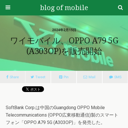
blog of mobile
2024年2月15日
ワイモバイル、OPPO A79 5G
(A303OP)を販売開始
Share
Tweet
Pin
Mail
SMS
SoftBank Corp.は中国のGuangdong OPPO Mobile
Telecommunications (OPPO広東移動通信)製のスマート
フォン「OPPO A79 5G (A303OP)」を発売した。