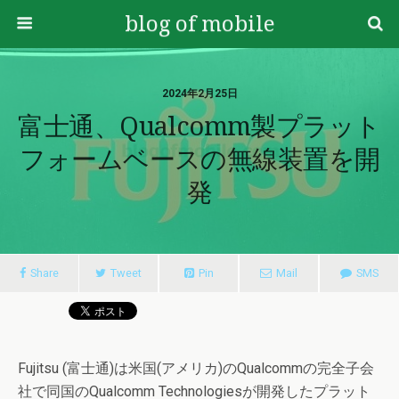
blog of mobile
2024年2月25日
富士通、Qualcomm製プラット
フォームベースの無線装置を開
発
Share
Tweet
Pin
Mail
SMS
Fujitsu (富士通)は米国(アメリカ)のQualcommの完全子会
社で同国のQualcomm Technologiesが開発したプラット