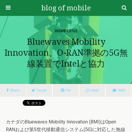
blog of mobile
2024年3月5日
Bluewaves Mobility
Innovation、O-RAN準拠の5G無
線装置でIntelと協力
Share
Tweet
Pin
Mail
SMS
カナダのBluewaves Mobility Innovation (BMI)はOpen
RANおよび第5世代移動通信システム(5G)に対応した無線