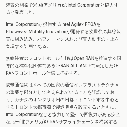
装置の開発で米国(アメリカ)のIntel Corporationと協力す
ると発表した。
Intel Corporationが提供するIntel Agilex FPGAを
Bluewaves Mobility Innovationが開発する次世代の無線装
置に組み込み、パフォーマンスおよび電力効率の向上を
実現する計画である。
無線装置のフロントホール仕様はOpen RANを推進する国
際的な標準化団体であるO-RAN ALLIANCEで策定したO-
RANフロントホール仕様に準拠する。
携帯通信網はすべての国家の通信インフラストラクチャ
の重要な部分として考えられていることを認識してお
り、カナダのオンタリオ州の州都・トロント市を中心と
するトロント大都市圏で製造拠点を設立するとともに、
Intel Corporationなどと協力して堅牢で回復力がある安全
な北米(北アメリカ)O-RANサプライチェーンを構築する