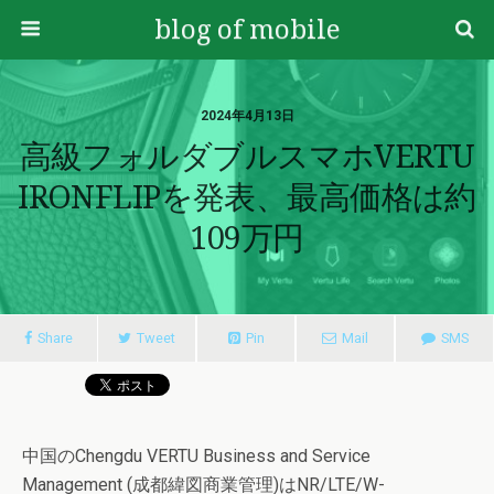
blog of mobile
2024年4月13日
高級フォルダブルスマホVERTU
IRONFLIPを発表、最高価格は約
109万円
Share
Tweet
Pin
Mail
SMS
中国のChengdu VERTU Business and Service
Management (成都緯図商業管理)はNR/LTE/W-