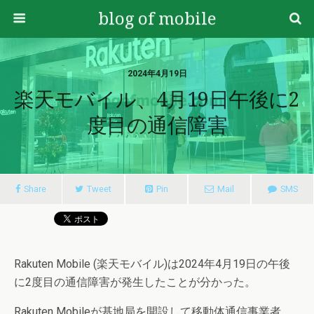
blog of mobile
2024年4月19日
楽天モバイル、4月19日午後に2
度目の通信障害
Share
Tweet
Pin
Mail
SMS
Rakuten Mobile (楽天モバイル)は2024年4月19日の午後
に2度目の通信障害が発生したことが分かった。
Rakuten Mobileが基地局を開設して移動体通信事業者