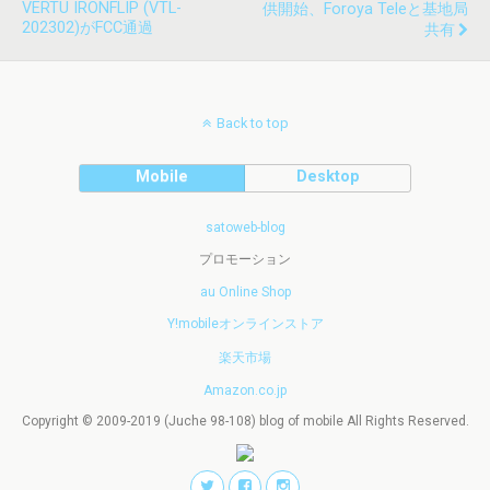
VERTU IRONFLIP (VTL-
供開始、Foroya Teleと基地局
202302)がFCC通過
共有
Back to top
Mobile
Desktop
satoweb-blog
プロモーション
au Online Shop
Y!mobileオンラインストア
楽天市場
Amazon.co.jp
Copyright © 2009-2019 (Juche 98-108) blog of mobile All Rights Reserved.