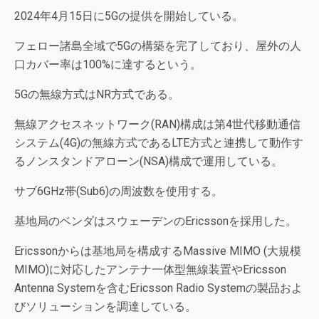
2024年4月15日に5Gの提供を開始している。
フェロー諸島全域で5Gの構築を完了しており、屋外の人
口カバー率は100%に達するという。
5Gの無線方式はNR方式である。
無線アクセスネットワーク(RAN)構成は第4世代移動通信
システム(4G)の無線方式であるLTE方式と連携して動作す
るノンスタンドアローン(NSA)構成で運用している。
サブ6GHz帯(Sub6)の周波数を使用する。
基地局のベンダはスウェーデンのEricssonを採用した。
Ericssonからは基地局を構成するMassive MIMO (大規模
MIMO)に対応したアンテナ一体型無線装置やEricsson
Antenna Systemを含むEricsson Radio Systemの製品およ
びソリューションを調達している。