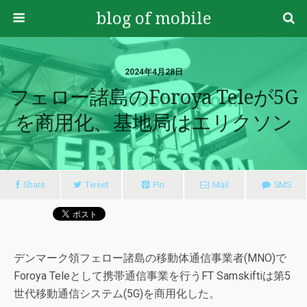
blog of mobile
2024年4月28日
フェロー諸島のForoya Teleが5G
を商用化、基地局はエリクソン
Share
Tweet
Pin
Mail
SMS
デンマーク領フェロー諸島の移動体通信事業者(MNO)で
Foroya Teleとして携帯通信事業を行うFT Samskiftiは第5
世代移動通信システム(5G)を商用化した。