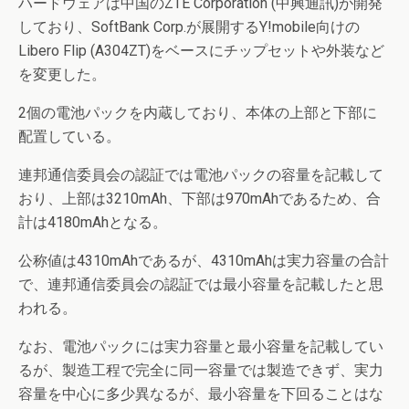
ハードウェアは中国のZTE Corporation (中興通訊)が開発
しており、SoftBank Corp.が展開するY!mobile向けの
Libero Flip (A304ZT)をベースにチップセットや外装など
を変更した。
2個の電池パックを内蔵しており、本体の上部と下部に
配置している。
連邦通信委員会の認証では電池パックの容量を記載して
おり、上部は3210mAh、下部は970mAhであるため、合
計は4180mAhとなる。
公称値は4310mAhであるが、4310mAhは実力容量の合計
で、連邦通信委員会の認証では最小容量を記載したと思
われる。
なお、電池パックには実力容量と最小容量を記載してい
るが、製造工程で完全に同一容量では製造できず、実力
容量を中心に多少異なるが、最小容量を下回ることはな