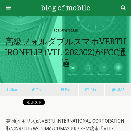
blog of mobile
2024年4月28日
高級フォルダブルスマホVERTU
IRONFLIP (VTL-202302)がFCC通
過
Share
Tweet
Pin
Mail
SMS
英国(イギリス)のVERTU INTERNATIONAL CORPORATION
製のNR/LTE/W-CDMA/CDMA2000/GSM端末「VTL-