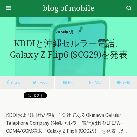
blog of mobile
2024年7月11日
KDDIと沖縄セルラー電話、
Galaxy Z Flip6 (SCG29)を発表
Share
Tweet
Pin
Mail
SMS
KDDIおよび同社の連結子会社であるOkinawa Cellular
Telephone Company (沖縄セルラー電話)はNR/LTE/W-
CDMA/GSM端末「Galaxy Z Flip6 (SCG29)」を発表した。