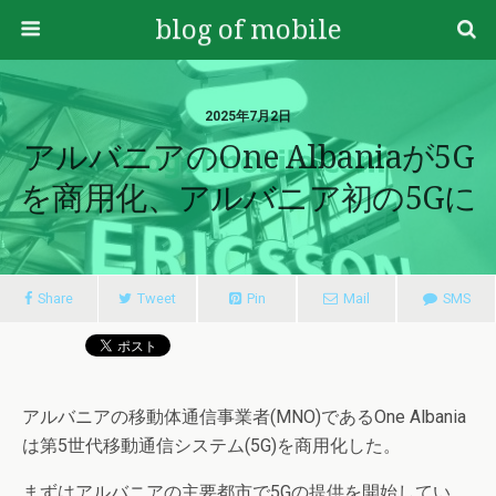
blog of mobile
2025年7月2日
アルバニアのOne Albaniaが5G
を商用化、アルバニア初の5Gに
Share
Tweet
Pin
Mail
SMS
アルバニアの移動体通信事業者(MNO)であるOne Albania
は第5世代移動通信システム(5G)を商用化した。
まずはアルバニアの主要都市で5Gの提供を開始してい