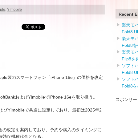
ple
,
Y!mobile
Recent E
楽天モバイ
Fold8 
楽天モバイ
Fold8
楽天モバイ
Flip8
ソフトバン
Fold8 
)のApple製のスマートフォン「iPhone 16e」の価格を改定
ソフトバン
Fold8
oftBankおよびY!mobileでiPhone 16eを取り扱う。
スポンサー
nkおよびY!mobileで共通に設定しており、最初は2025年2
種代金の改定を案内しており、予約や購入のタイミングに
有効な機種代金となる。