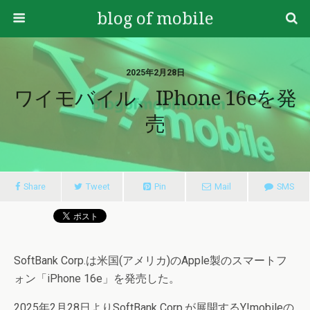
blog of mobile
2025年2月28日
ワイモバイル、iPhone 16eを発
売
Share
Tweet
Pin
Mail
SMS
SoftBank Corp.は米国(アメリカ)のApple製のスマートフ
ォン「iPhone 16e」を発売した。
2025年2月28日よりSoftBank Corp.が展開するY!mobileの