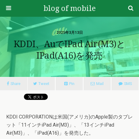
blog of mobile
2025年3月13日
KDDI、auでiPad Air(M3)と
IPad(A16)を発売
Share
Tweet
Pin
Mail
SMS
KDDI CORPORATIONは米国(アメリカ)のApple製のタブレ
ット「11インチiPad Air(M3)」、「13インチiPad
Air(M3)」、「iPad(A16)」を発売した。