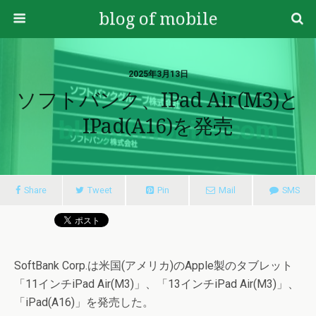
blog of mobile
2025年3月13日
ソフトバンク、iPad Air(M3)と
IPad(A16)を発売
Share
Tweet
Pin
Mail
SMS
SoftBank Corp.は米国(アメリカ)のApple製のタブレット
「11インチiPad Air(M3)」、「13インチiPad Air(M3)」、
「iPad(A16)」を発売した。