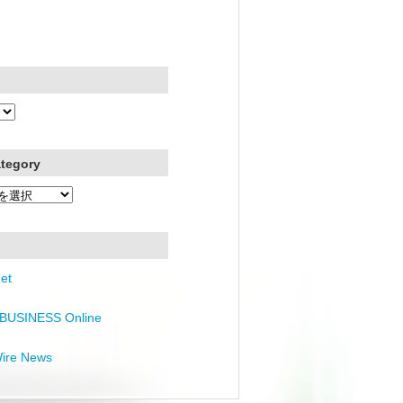
ategory
et
BUSINESS Online
Wire News