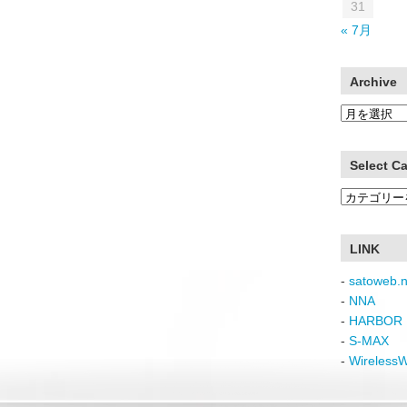
31
« 7月
Archive
Archive
Select C
Select
Category
LINK
-
satoweb.n
-
NNA
-
HARBOR 
-
S-MAX
-
Wireless