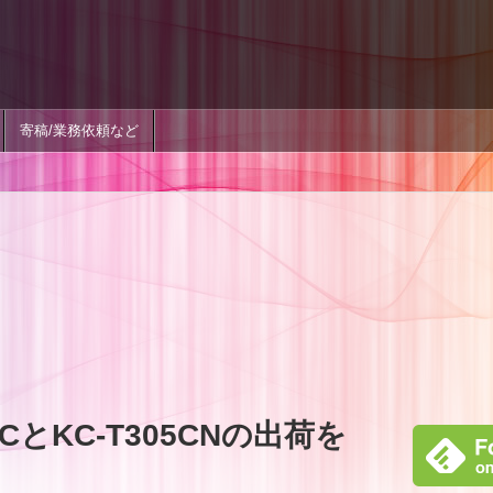
寄稿/業務依頼など
5CとKC-T305CNの出荷を