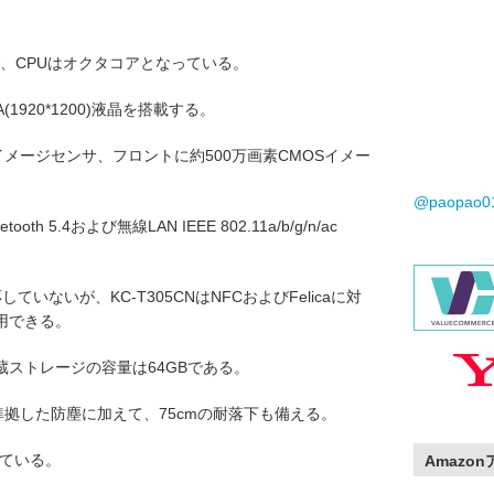
88で、CPUはオクタコアとなっている。
1920*1200)液晶を搭載する。
イメージセンサ、フロントに約500万画素CMOSイメー
@paopao
 5.4および無線LAN IEEE 802.11a/b/g/n/ac
対応していないが、KC-T305CNはNFCおよびFelicaに対
用できる。
蔵ストレージの容量は64GBである。
6Xに準拠した防塵に加えて、75cmの耐落下も備える。
っている。
Amazo