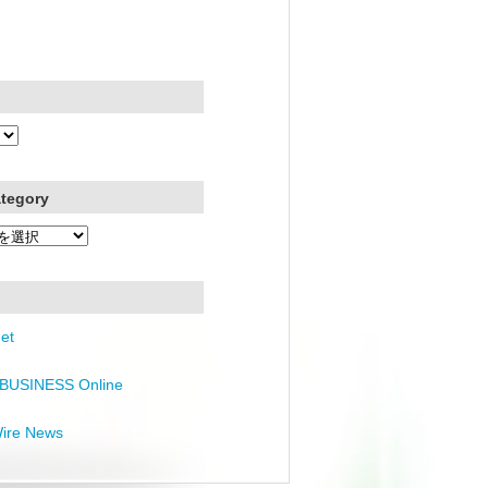
ategory
et
BUSINESS Online
Wire News