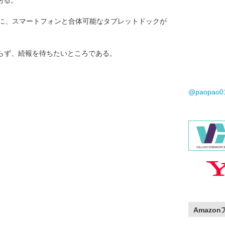
である。
同様に、スマートフォンと合体可能なタブレットドックが
らず、続報を待ちたいところである。
@paopao
Amazo