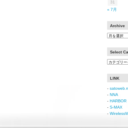
31
« 7月
Archive
Archive
Select C
Select
Category
LINK
-
satoweb.n
-
NNA
-
HARBOR 
-
S-MAX
-
Wireless