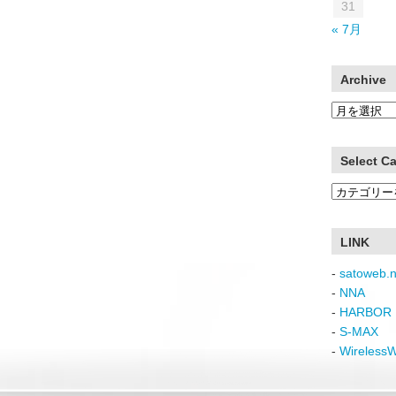
31
« 7月
Archive
Archive
Select C
Select
Category
LINK
-
satoweb.n
-
NNA
-
HARBOR 
-
S-MAX
-
Wireless