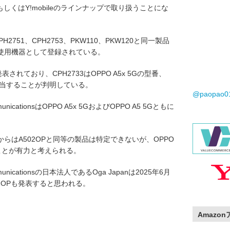
tBankもしくはY!mobileのラインナップで取り扱うことにな
CPH2751、CPH2753、PKW110、PKW120と同一製品
使用機器として登録されている。
発表されており、CPH2733はOPPO A5x 5Gの型番、
番に該当することが判明している。
@paopao
ommunicationsはOPPO A5x 5GおよびOPPO A5 5Gともに
らはA502OPと同等の製品は特定できないが、OPPO
ことが有力と考えられる。
communicationsの日本法人であるOga Japanは2025年6月
2OPも発表すると思われる。
Amazo