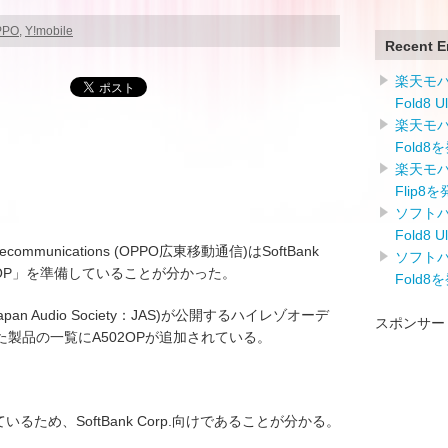
PPO
,
Y!mobile
Recent E
楽天モバイ
Fold8 
楽天モバイ
Fold8
楽天モバイ
Flip8
ソフトバン
Fold8 
lecommunications (OPPO広東移動通信)はSoftBank
ソフトバン
02OP」を準備していることが分かった。
Fold8
n Audio Society：JAS)が公開するハイレゾオーデ
スポンサー
製品の一覧にA502OPが追加されている。
。
しているため、SoftBank Corp.向けであることが分かる。