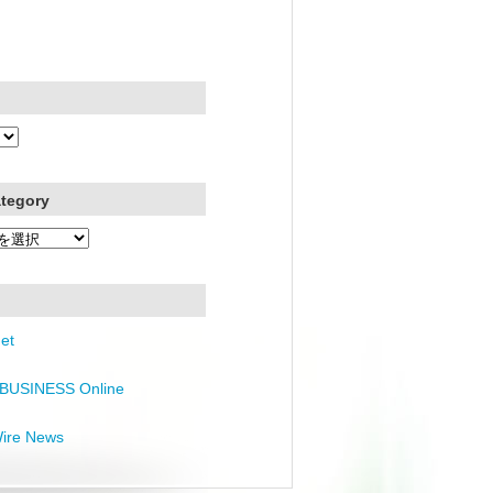
ategory
et
BUSINESS Online
Wire News