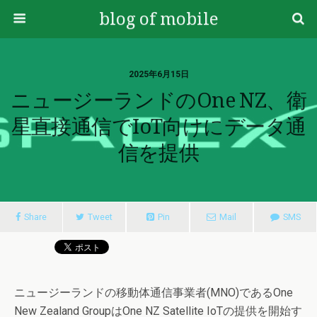
blog of mobile
2025年6月15日
ニュージーランドのOne NZ、衛
星直接通信でIoT向けにデータ通
信を提供
Share
Tweet
Pin
Mail
SMS
ニュージーランドの移動体通信事業者(MNO)であるOne
New Zealand GroupはOne NZ Satellite IoTの提供を開始す