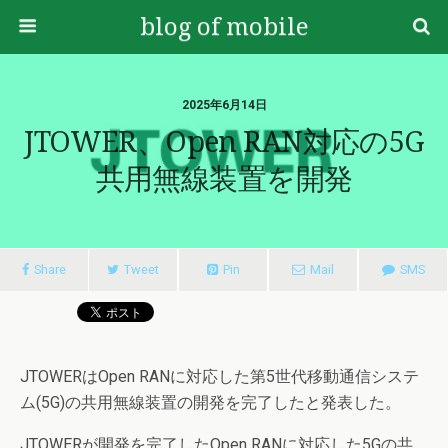
blog of mobile
2025年6月14日
JTOWER、Open RAN対応の5G
共用無線装置を開発
Share
Tweet
Pin
Mail
SMS
JTOWERはOpen RANに対応した第5世代移動通信システ
ム(5G)の共用無線装置の開発を完了したと発表した。
JTOWERが開発を完了したOpen RANに対応した5Gの共