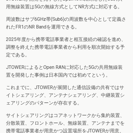
用無線装置は5Gの無線方式としてNR方式に対応する。
周波数はサブ6GHz帯(Sub6)の周波数を中心として定義さ
れたFR1のNR Bandを運用できる。
2025年度から携帯電話事業者と相互接続の確認を進め、
調整を終えた携帯電話事業者から利用を順次開始する予
定である。
JTOWERによるとOpen RANに対応した5Gの共用無線装
置を開発した事例は日本国内では初めてという。
これまでに、JTOWERが展開した通信設備の共有ではサ
イトシェアリング、アンテナシェアリング、中継装置シ
ェアリングのパターンが存在する。
サイトシェアリングはコアネットワークから集約装置、
分散装置、フロントホール、無線装置、アンテナまでを
携帯電話事業者が用意かつ設置場所をJTOWERが用意、