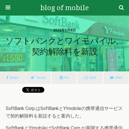
blog of mobile
2026年6月8日
ソフトバンクとワイモバイル、
契約解除料を新設
Share
Tweet
Pin
Mail
SMS
SoftBank Corp.はSoftBankとY!mobileの携帯通信サービス
で契約解除料を新設すると案内した。
SoftBankとY!mobileはSoftBank Corp.が展開する携帯通信