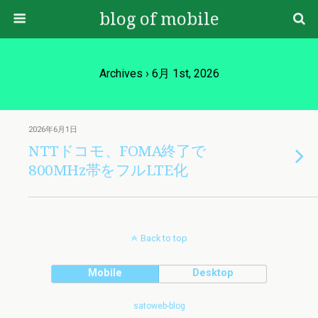
blog of mobile
Archives › 6月 1st, 2026
2026年6月1日
NTTドコモ、FOMA終了で
800MHz帯をフルLTE化
Back to top
Mobile
Desktop
satoweb-blog