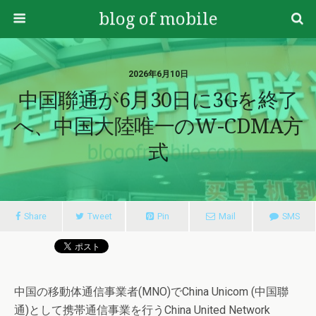
blog of mobile
2026年6月10日
中国聯通が6月30日に3Gを終了
へ、中国大陸唯一のW-CDMA方
式
Share
Tweet
Pin
Mail
SMS
中国の移動体通信事業者(MNO)でChina Unicom (中国聯
通)として携帯通信事業を行うChina United Network