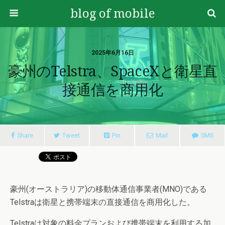
blog of mobile
2025年6月16日
豪州のTelstra、SpaceXと衛星直
接通信を商用化
Share
Tweet
Pin
Mail
SMS
豪州(オーストラリア)の移動体通信事業者(MNO)である
Telstraは衛星と携帯端末の直接通信を商用化した。
Telstraは対象の料金プランおよび携帯端末を利用する加