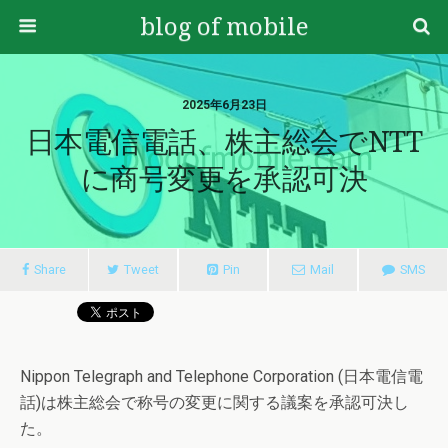
blog of mobile
2025年6月23日
日本電信電話、株主総会でNTT
に商号変更を承認可決
Share
Tweet
Pin
Mail
SMS
Nippon Telegraph and Telephone Corporation (日本電信電
話)は株主総会で称号の変更に関する議案を承認可決し
た。