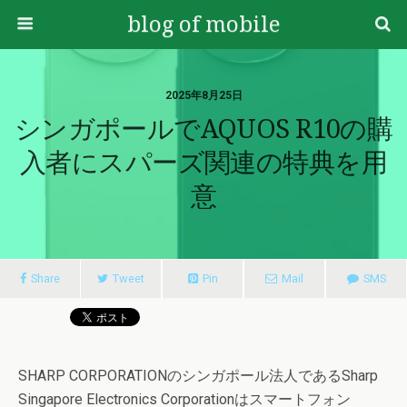
blog of mobile
2025年8月25日
シンガポールでAQUOS R10の購
入者にスパーズ関連の特典を用
意
Share
Tweet
Pin
Mail
SMS
SHARP CORPORATIONのシンガポール法人であるSharp
Singapore Electronics Corporationはスマートフォン