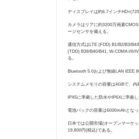
ディスプレイは約6.7インチHD+(72
カメラはリアに約3200万画素CMO
ージセンサを備える。
通信方式はLTE (FDD) B1/B2/B3/B4/B5/
(TDD) B38/B40/B41, W-CDMA I/II/
る。
Bluetooth 5.0および無線LAN IEEE 
システムメモリの容量は4GBで、内
IPX5に準拠した防水やIP6Xに準
電池パックの容量は6000mAhとな
日本では公開市場(オープンマーケット
19,800円(税込)である。