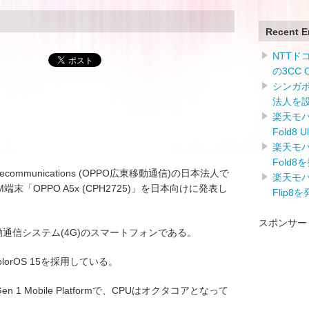
Recent E
NTTドコ
の3CC
シンガ
法人を
楽天モバイ
Fold8 
楽天モバイ
Fold8
Telecommunications (OPPO広東移動通信)の日本法人で
楽天モバイ
GSM端末「OPPO A5x (CPH2725)」を日本向けに発表し
Flip8
スポンサー
4世代移動通信システム(4G)のスマートフォンである。
olorOS 15を採用している。
Gen 1 Mobile Platformで、CPUはオクタコアとなって