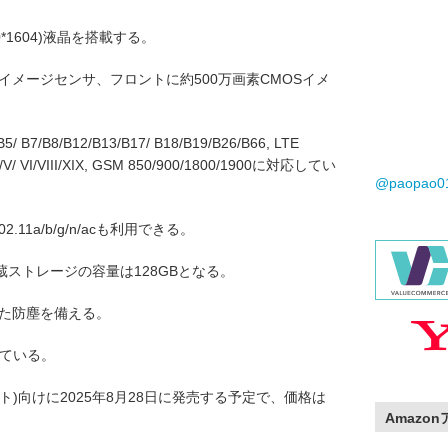
0*1604)液晶を搭載する。
Sイメージセンサ、フロントに約500万画素CMOSイメ
 B7/B8/B12/B13/B17/ B18/B19/B26/B66, LTE
IV/V/ VI/VIII/XIX, GSM 850/900/1800/1900に対応してい
@paopao
802.11a/b/g/n/acも利用できる。
蔵ストレージの容量は128GBとなる。
拠した防塵を備える。
っている。
)向けに2025年8月28日に発売する予定で、価格は
Amazo