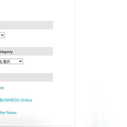
ategory
et
BUSINESS Online
Wire News