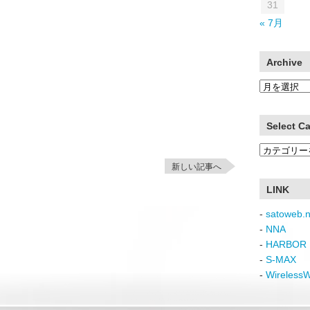
31
« 7月
Archive
Archive
Select C
Select
Category
新しい記事へ
LINK
-
satoweb.n
-
NNA
-
HARBOR 
-
S-MAX
-
Wireless