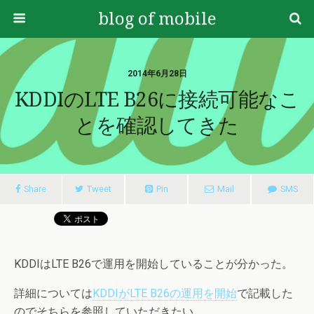
blog of mobile
2014年6月28日
KDDIのLTE B26に接続可能なこ
とを確認してきた
Share
Tweet
Pin
Mail
SMS
KDDIはLTE B26で運用を開始していることが分かった。
詳細については
KDDIがLTE B26の運用を開始
で記載した
のでそちらを参照していただきたい。