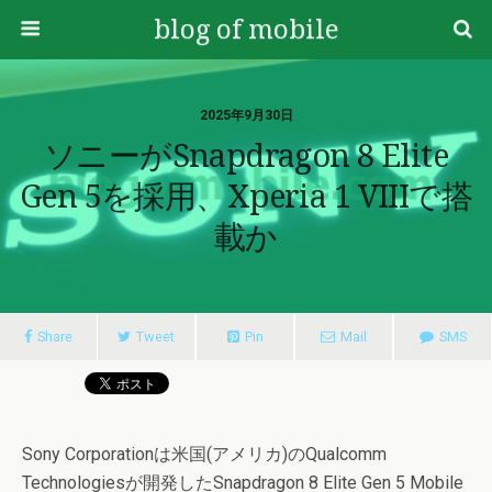
blog of mobile
2025年9月30日
ソニーがSnapdragon 8 Elite
Gen 5を採用、Xperia 1 VIIIで搭
載か
Share
Tweet
Pin
Mail
SMS
Sony Corporationは米国(アメリカ)のQualcomm
Technologiesが開発したSnapdragon 8 Elite Gen 5 Mobile