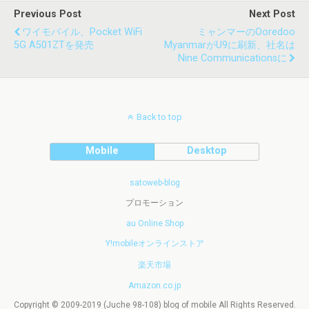
Previous Post
Next Post
ワイモバイル、Pocket WiFi
ミャンマーのOoredoo
5G A501ZTを発売
MyanmarがU9に刷新、社名は
Nine Communicationsに
Back to top
Mobile
Desktop
satoweb-blog
プロモーション
au Online Shop
Y!mobileオンラインストア
楽天市場
Amazon.co.jp
Copyright © 2009-2019 (Juche 98-108) blog of mobile All Rights Reserved.