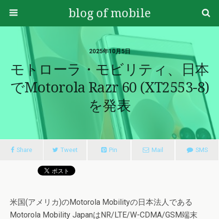
blog of mobile
2025年10月5日
モトローラ・モビリティ、日本
でmotorola Razr 60 (XT2553-8)
を発表
Share
Tweet
Pin
Mail
SMS
米国(アメリカ)のMotorola Mobilityの日本法人である
Motorola Mobility JapanはNR/LTE/W-CDMA/GSM端末