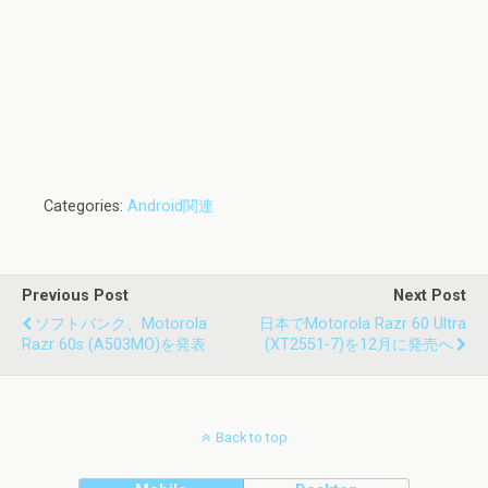
Categories:
Android関連
Previous Post
Next Post
ソフトバンク、motorola
日本でmotorola Razr 60 Ultra
Razr 60s (A503MO)を発表
(XT2551-7)を12月に発売へ
Back to top