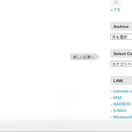
31
« 7月
Archive
Archive
Select C
新しい記事へ
Select
Category
LINK
-
satoweb.n
-
NNA
-
HARBOR 
-
S-MAX
-
Wireless