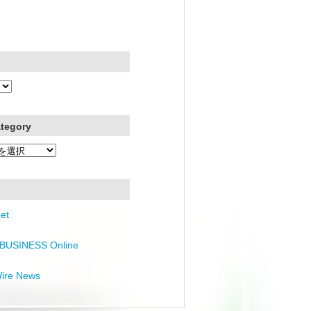
ategory
et
BUSINESS Online
Wire News