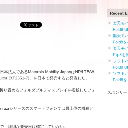
Recent E
楽天モバイ
Fold8 
楽天モバイ
Fold8
楽天モバイ
Flip8
ソフトバン
Fold8 
日本法人であるMotorola Mobility JapanはNR/LTE/W-
ソフトバン
 60 ultra (XT2551-7)」を日本で発売すると発表した。
Fold8
(XT2551-7)は折り畳めるフォルダブルディスプレイを搭載したフォ
スポンサー
otorola razrシリーズのスマートフォンでは最上位の機種と
予定で、詳細な発売日は確定していない。